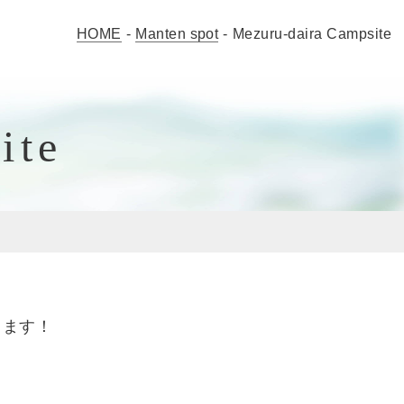
HOME
-
Manten spot
-
Mezuru-daira Campsite
ite
きます！
。