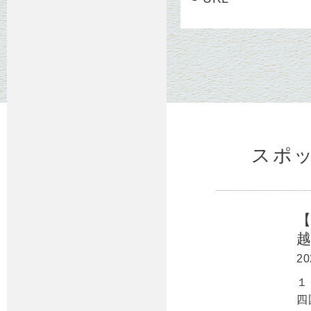
スポ
20
１
四