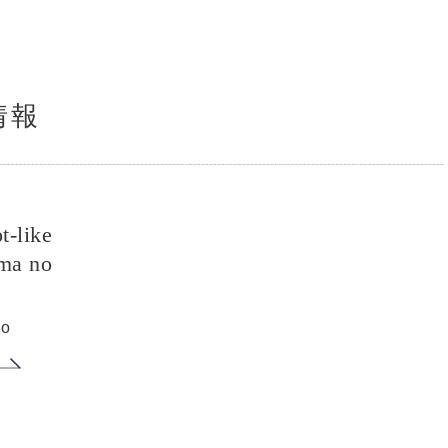
情報
t-like
ma no
no