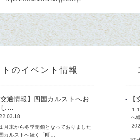
ットのイベント情報
【交通情報】四国カルストへお
【
越し…
１
22.03.18
へ
202
１月末から冬季閉鎖となっておりました
国カルストへ続く「町…