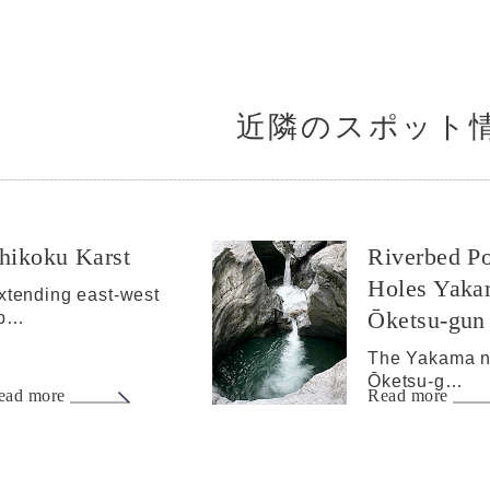
近隣のスポット
hikoku Karst
Riverbed Po
Holes Yaka
xtending east-west
Ōketsu-gun
b…
The Yakama 
Ōketsu-g…
ead more
Read more