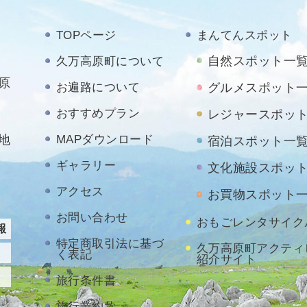
TOPページ
まんてんスポット
自然スポット一
久万高原町について
原
お遍路について
グルメスポット
おすすめプラン
レジャースポッ
地
MAPダウンロード
宿泊スポット一
ギャラリー
文化施設スポッ
アクセス
お買物スポット
お問い合わせ
おもごレンタサイク
報
特定商取引法に基づ
久万高原町アクティ
く表記
紹介サイト
旅行条件書
旅行業約款