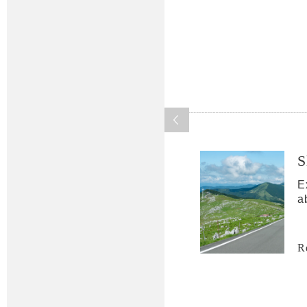
S
E
a
R