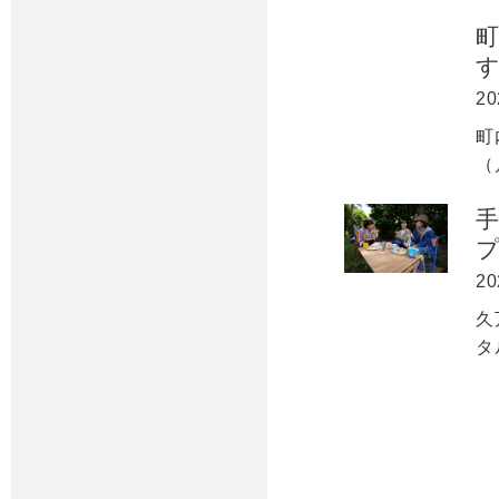
20
町
（
手
20
久
タ