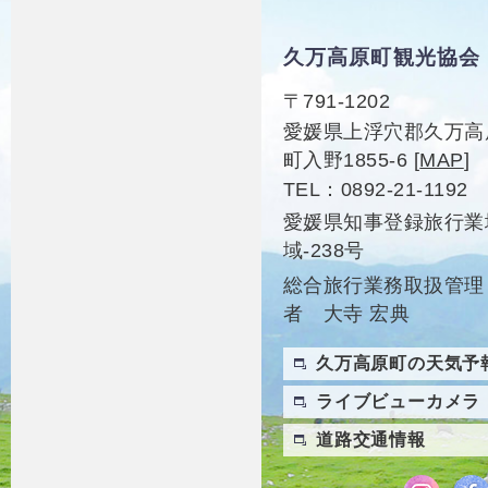
久万高原町観光協会
〒791-1202
愛媛県上浮穴郡久万高
町入野1855-6
[
MAP
]
TEL
0892-21-1192
愛媛県知事登録旅行業
域-238号
総合旅行業務取扱管理
者 大寺 宏典
久万高原町の天気予
ライブビューカメラ
道路交通情報