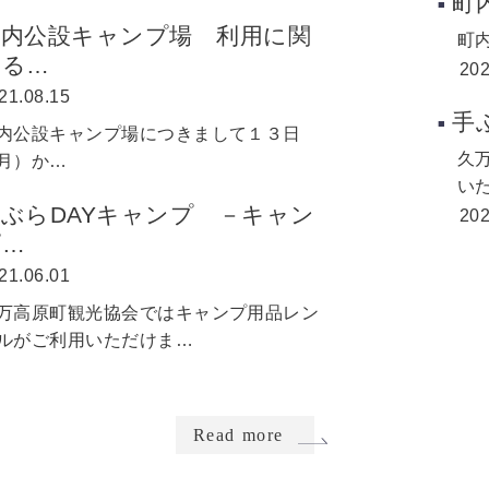
町
町内公設キャンプ場 利用に関
町
する…
202
21.08.15
手
内公設キャンプ場につきまして１３日
久
月）か…
い
ぶらDAYキャンプ －キャン
202
プ…
21.06.01
万高原町観光協会ではキャンプ用品レン
ルがご利用いただけま…
Read more