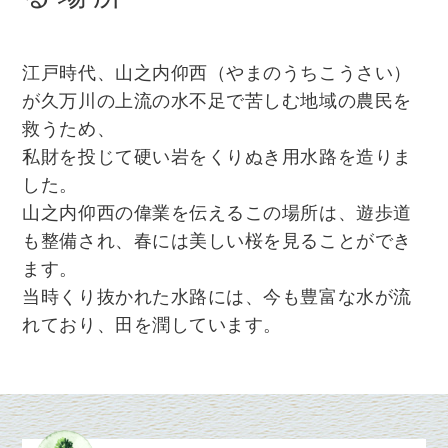
江戸時代、山之内仰西（やまのうちこうさい）
が久万川の上流の水不足で苦しむ地域の農民を
救うため、
私財を投じて硬い岩をくりぬき用水路を造りま
した。
山之内仰西の偉業
を伝えるこの場所は、遊歩道
も整備され、春には
美しい桜
を見ることができ
ます。
当時くり抜かれた水路には、今も豊富な水が流
れており、田を潤しています。