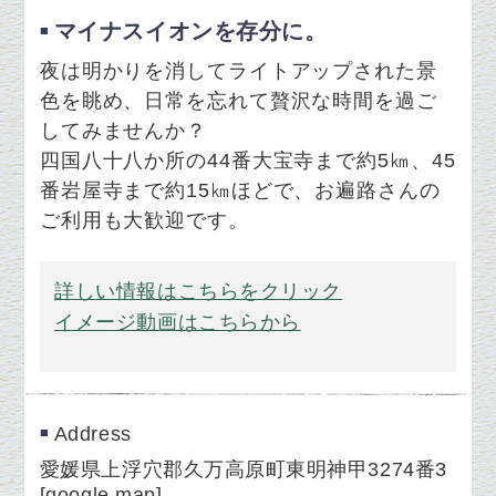
マイナスイオンを存分に。
夜は明かりを消してライトアップされた景
色を眺め、日常を忘れて贅沢な時間を過ご
してみませんか？
四国八十八か所の44番大宝寺まで約5㎞、45
番岩屋寺まで約15㎞ほどで、お遍路さんの
ご利用も大歓迎です。
詳しい情報はこちらをクリック
イメージ動画はこちらから
Address
愛媛県上浮穴郡久万高原町東明神甲3274番3
[
google map
]