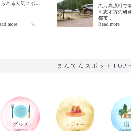
じられる人気スポ…
久万高原町で
を志す方の研
都市…
ead more
Read more
まんてんスポットTOP