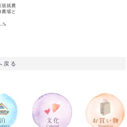
新規就農
修農場と
へ戻る