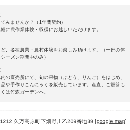
度
ててみませんか？（1年間契約）
気軽に農作業体験・収穫にお越しいただけます。
など、各種農業・農村体験をお楽しみ頂けます。（一部の体
たシーズン期間中のみ）
直
地内の直売所にて、旬の果物（ぶどう、りんご）をはじめ、
工品や手作りこんにゃくを販売しています。産直、ご贈答も
しくは竹森ガーデンへ。
1-1212 久万高原町下畑野川乙209番地39
[
google map
]