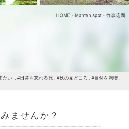
HOME
-
Manten spot
-
竹森花園
来たい!
#日常を忘れる旅
#秋の見どころ
#自然を満喫
しみませんか？