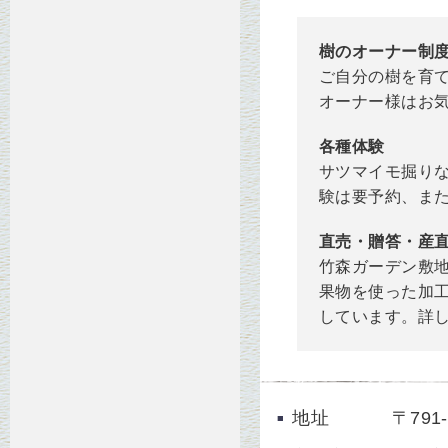
樹のオーナー制
ご自分の樹を育
オーナー様はお
各種体験
サツマイモ掘り
験は要予約、ま
直売・贈答・産
竹森ガーデン敷
果物を使った加
しています。詳
地址
〒79