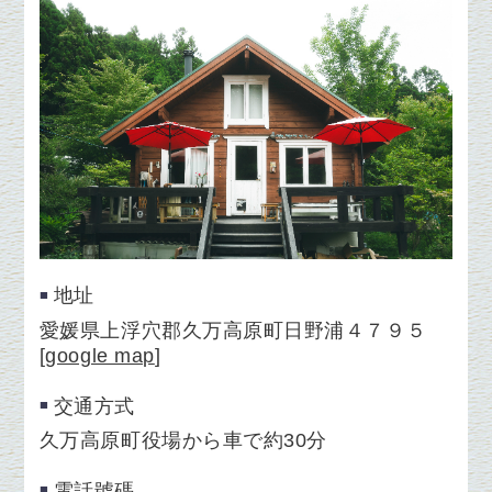
地址
愛媛県上浮穴郡久万高原町日野浦４７９５
[
google map
]
交通方式
久万高原町役場から車で約30分
電話號碼