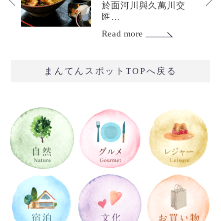
於面河川與久萬川交
匯…
Read more
まんてんスポットTOPへ戻る