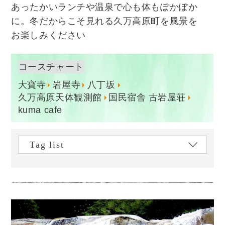
あったかいランチや温泉で心も体もぽかぽか
に。冬だからこそ見れる久万高原町を風景を
お楽しみください
コースチャート
大寶寺
岩屋寺
八丁坂
久万高原天体観測館
国民宿舎 古岩屋荘
kuma cafe
Tag list