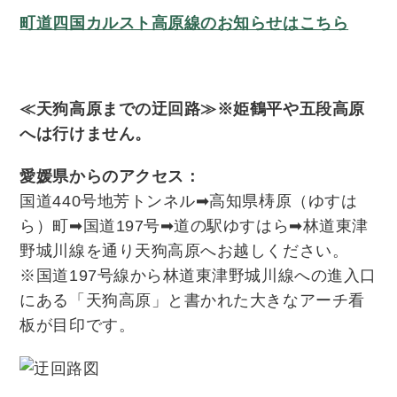
町道四国カルスト高原線のお知らせはこちら
≪天狗高原までの迂回路≫※姫鶴平や五段高原
へは行けません。
愛媛県からのアクセス：
国道440号地芳トンネル➡高知県梼原（ゆすは
ら）町➡国道197号➡道の駅ゆすはら➡林道東津
野城川線を通り天狗高原へお越しください。
※国道197号線から林道東津野城川線への進入口
にある「天狗高原」と書かれた大きなアーチ看
板が目印です。