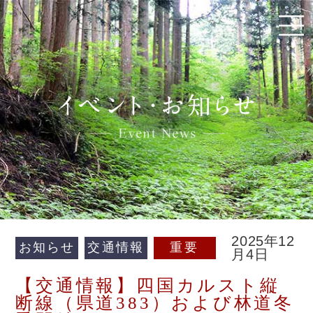
2025年12
お知らせ
交通情報
重要
月4日
【交通情報】四国カルスト縦
断線（県道383）および林道冬