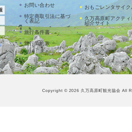
お問い合わせ
おもごレンタサイク
報
特定商取引法に基づ
久万高原町アクティ
く表記
紹介サイト
旅行条件書
旅行業約款
Copyright
©
2026
久万高原町観光協会 All Righ