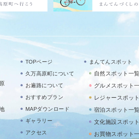
TOPページ
まんてんスポット
自然スポット一
久万高原町について
原
お遍路について
グルメスポット
おすすめプラン
レジャースポッ
地
MAPダウンロード
宿泊スポット一
ギャラリー
文化施設スポッ
アクセス
お買物スポット