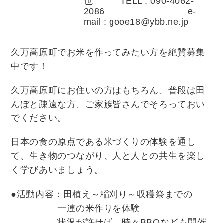
也 TELL : 090-4062-
2086 e-
mail : gooe18@ybb.ne.jp
久万高原町でお米を作ってみたい方を絶賛募集
中です！
久万高原町にお住いの方はもちろん、普段は田
んぼと疎遠な方、ご家族皆さんでそろっておい
でください。
日本の食の原点である米づくりの体験を通し
て、生き物のつながり、人と人との共生を楽し
く学びあいましょう。
●活動内容：田植え～稲刈り～収穫祭までの
一連の米作りを体験
状況が許せば、時々BBQなども開催