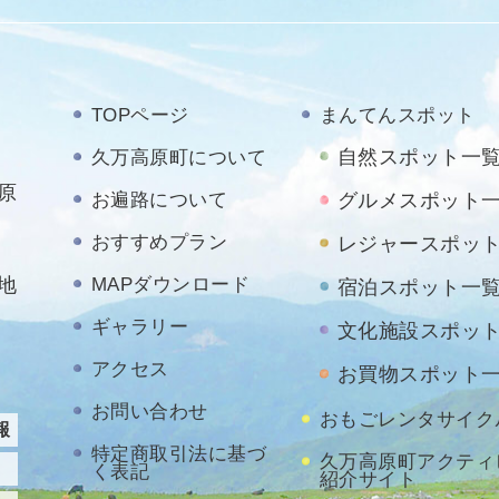
TOPページ
まんてんスポット
自然スポット一
久万高原町について
原
お遍路について
グルメスポット
おすすめプラン
レジャースポッ
地
MAPダウンロード
宿泊スポット一
ギャラリー
文化施設スポッ
アクセス
お買物スポット
お問い合わせ
おもごレンタサイク
報
特定商取引法に基づ
久万高原町アクティ
く表記
紹介サイト