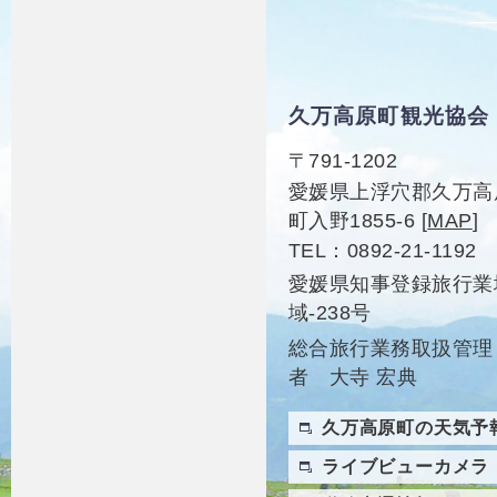
久万高原町観光協会
〒791-1202
愛媛県上浮穴郡久万高
町入野1855-6
[
MAP
]
TEL
0892-21-1192
愛媛県知事登録旅行業
域-238号
総合旅行業務取扱管理
者 大寺 宏典
久万高原町の天気予
ライブビューカメラ