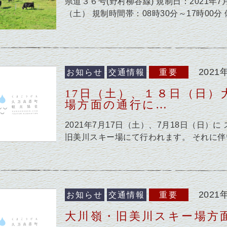
県道３６号(野村柳谷線) 規制日：2021年7月
（土） 規制時間帯：08時30分～17時00
2021
お知らせ
交通情報
重要
17日（土）、１８日（日）
場方面の通行に…
2021年7月17日（土）、7月18日（日）に
旧美川スキー場にて行われます。 それに伴
2021
お知らせ
交通情報
重要
大川嶺・旧美川スキー場方