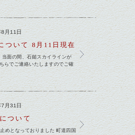
年8月11日
ついて 8月11日現在
 当面の間、石鎚スカイラインが
こちらでご連絡いたしますのでご確
年7月31日
除について
通行止めとなっておりました 町道四国