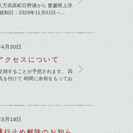
久万高原町日野浦から 愛媛県上浮
制日：2020年11月01日～…
年4月30日
アクセスについて
交雑することが予想されます。 四
気を付けて 時間に余裕をもってお
年3月18日
通行止め解除のお知ら