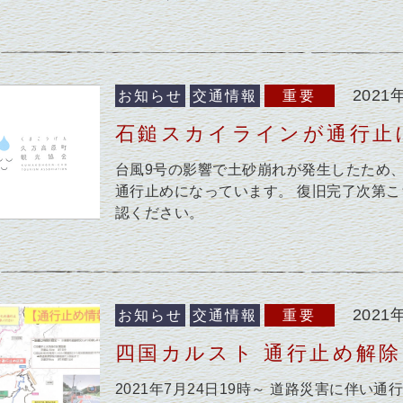
2021
お知らせ
交通情報
重要
石鎚スカイラインが通行止に
台風9号の影響で土砂崩れが発生したため、
通行止めになっています。 復旧完了次第
認ください。
2021
お知らせ
交通情報
重要
四国カルスト 通行止め解
2021年7月24日19時～ 道路災害に伴い