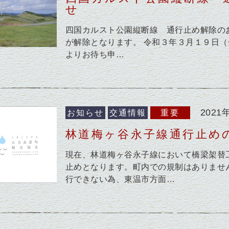
せ
四国カルスト公園縦断線 通行止め解除の
が解除となります。 令和３年３月１９日（
よりお待ち申…
2021
お知らせ
交通情報
重要
林道梅ヶ谷永子線通行止め
現在、林道梅ヶ谷永子線において橋梁架替
止めとなります。町内での規制はありませ
行できない為、東温市方面…