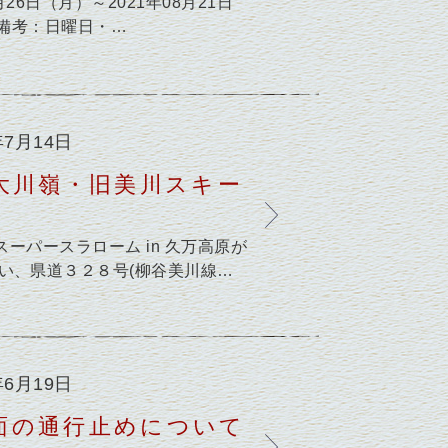
26日（月）～2021年08月21日
分 備考：日曜日・…
年7月14日
大川嶺・旧美川スキー
 スーパースラローム in 久万高原が
い、県道３２８号(柳谷美川線…
年6月19日
面の通行止めについて