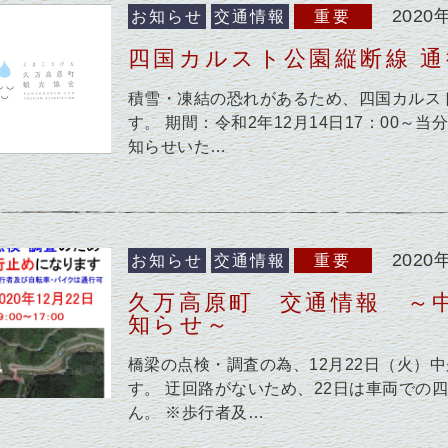
2020
お知らせ
交通情報
重要
四国カルスト公園縦断線 
積雪・凍結の恐れがあるため、四国カルス
す。 期間：令和2年12月14日17：00～
知らせいた…
2020
お知らせ
交通情報
重要
久万高原町 交通情報 ～
知らせ～
橋梁の点検・調査の為、12月22日（火）
す。 迂回路がないため、22日は車両での
ん。 ※歩行者及…