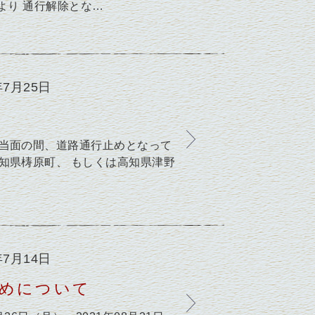
7時より 通行解除とな…
年7月25日
 当面の間、道路通行止めとなって
知県梼原町、 もしくは高知県津野
年7月14日
止めについて