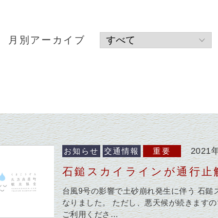
月別アーカイブ
2021
お知らせ
交通情報
重要
石鎚スカイラインが通行止解
台風9号の影響で土砂崩れ発生に伴う 石鎚
なりました。 ただし、悪天候が続きます
ご利用くださ…