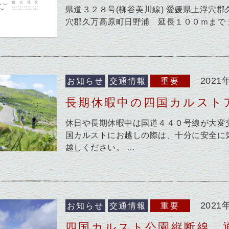
県道３２８号(柳谷美川線) 愛媛県上浮穴郡
穴郡久万高原町日野浦 延長１００ｍまで 規
2021
お知らせ
交通情報
重要
長期休暇中の四国カルスト
休日や長期休暇中は国道４４０号線が大変
国カルストにお越しの際は、十分に安全に
越しください。 …
2021
お知らせ
交通情報
重要
四国カルスト公園縦断線 