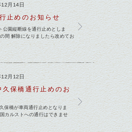
年12月14日
通行止めのお知らせ
ト公園縦断線を通行止めとしま
当分の間 解除になりましたら改めてお
年12月12日
中久保橋通行止めのお
中久保橋が車両通行止めとなりま
四国カルストへの通行はできませ