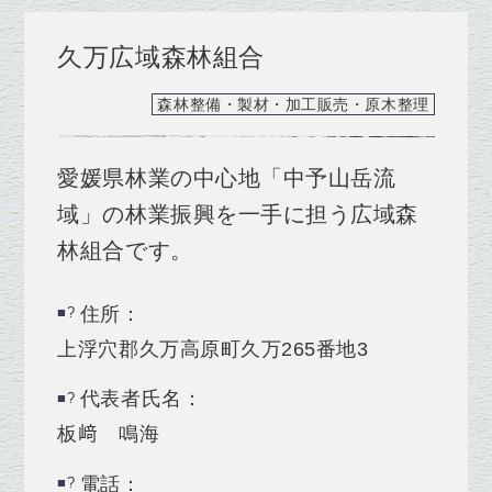
久万広域森林組合
森林整備・製材・加工販売・原木整理
愛媛県林業の中心地「中予山岳流
域」の林業振興を一手に担う広域森
林組合です。
住所：
上浮穴郡久万高原町久万265番地3
代表者氏名：
板﨑 鳴海
電話：