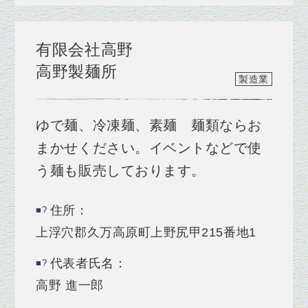
有限会社高野
高野製麺所
製造業
ゆで麺、冷凍麺、素麺 麺類ならお
まかせください。イベントなどで使
う麺も販売しております。
住所：
上浮穴郡久万高原町上野尻甲215番地1
代表者氏名：
高野 進一郎