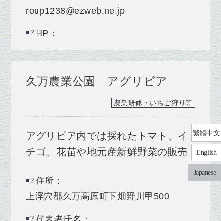
roup1238@ezweb.ne.jp
HP：
久万農業公園 アグリピア
農業研修・いちご狩り等
繁體中文
アグリピア内では採れたトマト、イ
チゴ、花苗や地元産新鮮野菜の販売
English
Japanese
住所：
上浮穴郡久万高原町下畑野川甲500
代表者氏名：