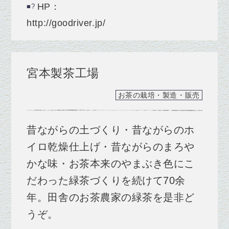
HP：
http://goodriver.jp/
宮本製茶工場
お茶の栽培・製造・販売
昔ながらの土づくり・昔ながらのホ
イロ乾燥仕上げ・昔ながらのまろや
かな味・お茶本来のやまぶき色にこ
だわった緑茶づくりを続けて70余
年。田舎のお茶農家の緑茶を是非ど
うぞ。