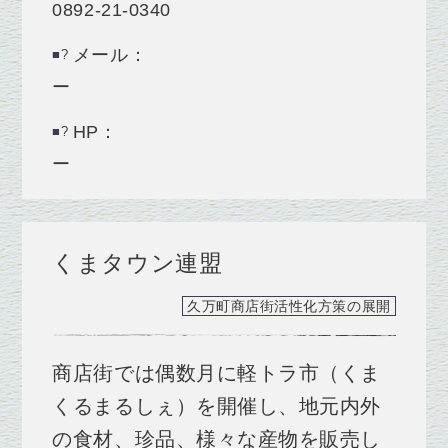
0892-21-0340
メール：
ー
HP：
ー
くまタウン連盟
久万町商店街活性化方策の展開
商店街では偶数月に軽トラ市（くま
くるまるしぇ）を開催し、地元内外
の食材、珍品、様々な産物を販売し